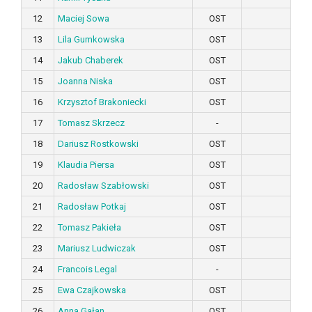
12
Maciej Sowa
OST
13
Lila Gumkowska
OST
14
Jakub Chaberek
OST
15
Joanna Niska
OST
16
Krzysztof Brakoniecki
OST
17
Tomasz Skrzecz
-
18
Dariusz Rostkowski
OST
19
Klaudia Piersa
OST
20
Radosław Szabłowski
OST
21
Radosław Potkaj
OST
22
Tomasz Pakieła
OST
23
Mariusz Ludwiczak
OST
24
Francois Legal
-
25
Ewa Czajkowska
OST
26
Anna Gałan
OST