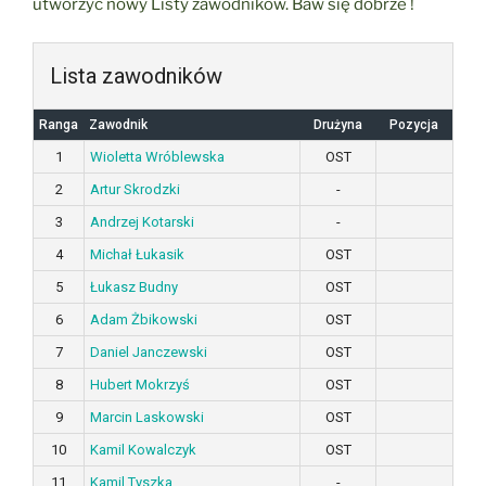
utworzyć nowy Listy zawodników. Baw się dobrze !
Lista zawodników
Ranga
Zawodnik
Drużyna
Pozycja
1
Wioletta Wróblewska
OST
2
Artur Skrodzki
-
3
Andrzej Kotarski
-
4
Michał Łukasik
OST
5
Łukasz Budny
OST
6
Adam Żbikowski
OST
7
Daniel Janczewski
OST
8
Hubert Mokrzyś
OST
9
Marcin Laskowski
OST
10
Kamil Kowalczyk
OST
11
Kamil Tyszka
-