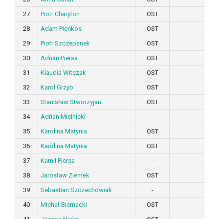
27
Piotr Charyton
OST
28
Adam Pieńkos
OST
29
Piotr Szczepanek
OST
30
Adrian Piersa
OST
31
Klaudia Witczak
OST
32
Karol Grzyb
OST
33
Stanisław Stworzyjan
OST
34
Adrian Mielnicki
-
35
Karolina Matynia
OST
36
Karolina Matynia
OST
37
Kamil Piersa
-
38
Jarosław Ziemek
OST
39
Sebastian Szczechowiak
-
40
Michał Biernacki
OST