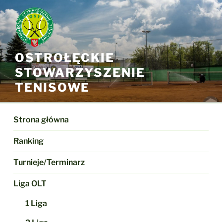
Przejdź
do
treści
OSTROŁĘCKIE
STOWARZYSZENIE
TENISOWE
Strona główna
Ranking
Turnieje/Terminarz
Liga OLT
1 Liga