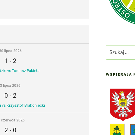
Szukaj:
30 lipca 2026
1
-
2
dzki vs Tomasz Pakieła
WSPIERAJĄ 
3 lipca 2026
0
-
2
i vs Krzysztof Brakoniecki
 czerwca 2026
2
-
0