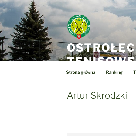
Przejdź
do
treści
OSTROŁĘC
TENISOWE
Strona główna
Ranking
T
Artur Skrodzki