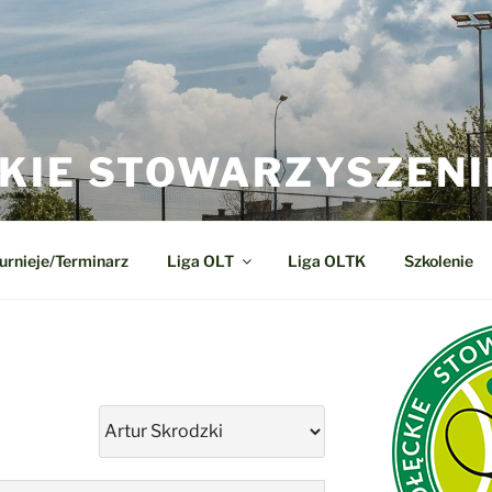
KIE STOWARZYSZENI
urnieje/Terminarz
Liga OLT
Liga OLTK
Szkolenie