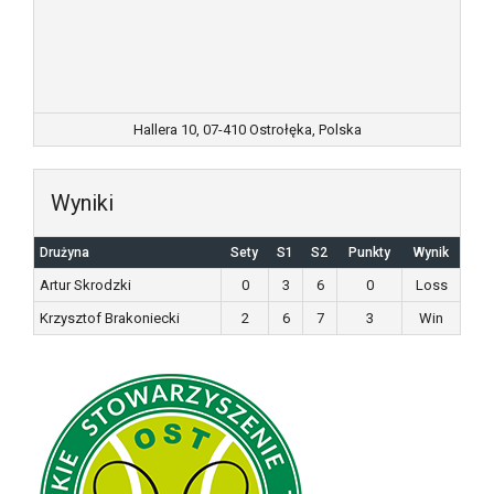
Hallera 10, 07-410 Ostrołęka, Polska
Wyniki
Drużyna
Sety
S1
S2
Punkty
Wynik
Artur Skrodzki
0
3
6
0
Loss
Krzysztof Brakoniecki
2
6
7
3
Win