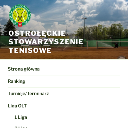
Przejdź
do
treści
OSTROŁĘCKIE
STOWARZYSZENIE
TENISOWE
Strona główna
Ranking
Turnieje/Terminarz
Liga OLT
1 Liga