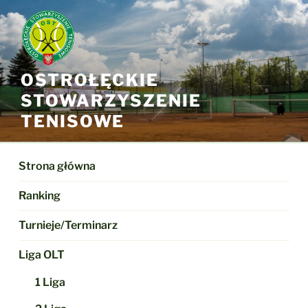
Przejdź
do
treści
OSTROŁĘCKIE
STOWARZYSZENIE
TENISOWE
Strona główna
Ranking
Turnieje/Terminarz
Liga OLT
1 Liga