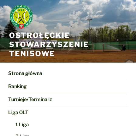
Przejdź
do
treści
OSTROŁĘCKIE
STOWARZYSZENIE
TENISOWE
Strona główna
Ranking
Turnieje/Terminarz
Liga OLT
1 Liga