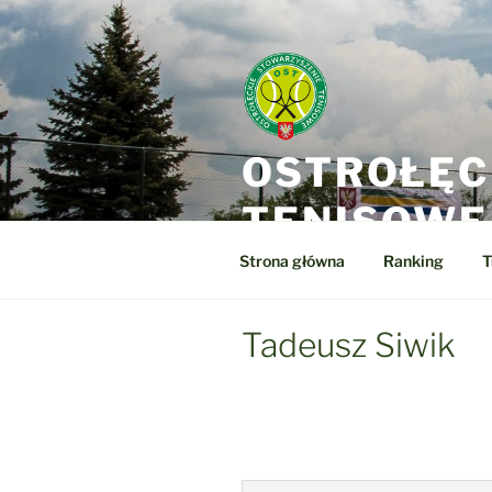
Przejdź
do
treści
OSTROŁĘC
TENISOWE
Strona główna
Ranking
T
Tadeusz Siwik