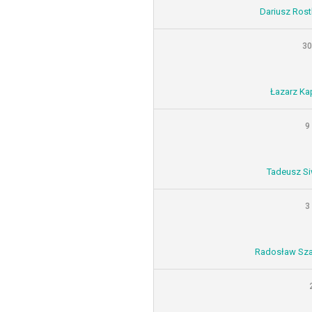
Dariusz Rost
30
Łazarz Ka
9
Tadeusz Si
3
Radosław Sza