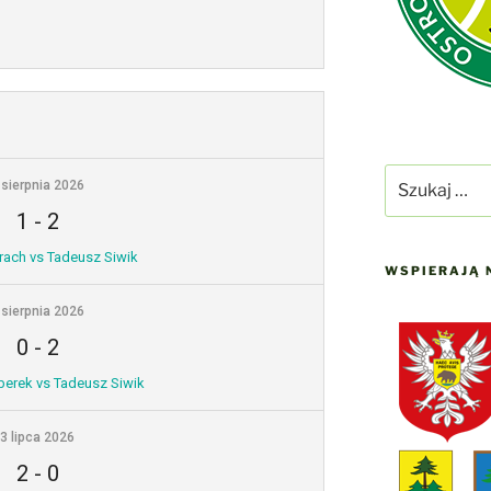
Szukaj:
 sierpnia 2026
1
-
2
ach vs Tadeusz Siwik
WSPIERAJĄ 
 sierpnia 2026
0
-
2
erek vs Tadeusz Siwik
3 lipca 2026
2
-
0