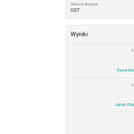
Obecna drużyna
OST
Wyniki
5
Paweł Mur
3
Jakub Chab