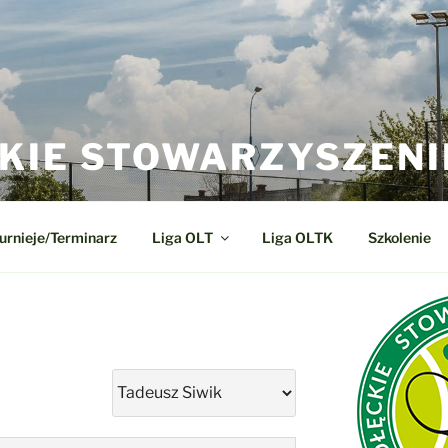
KIE STOWARZYSZENI
urnieje/Terminarz
Liga OLT
Liga OLTK
Szkolenie