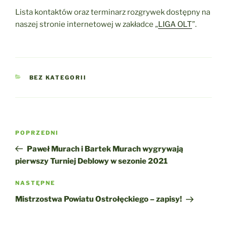
Lista kontaktów oraz terminarz rozgrywek dostępny na
naszej stronie internetowej w zakładce „
LIGA OLT
”.
KATEGORIE
BEZ KATEGORII
Nawigacja
Poprzedni
POPRZEDNI
wpisu
wpis
Paweł Murach i Bartek Murach wygrywają
pierwszy Turniej Deblowy w sezonie 2021
Następny
NASTĘPNE
wpis
Mistrzostwa Powiatu Ostrołęckiego – zapisy!