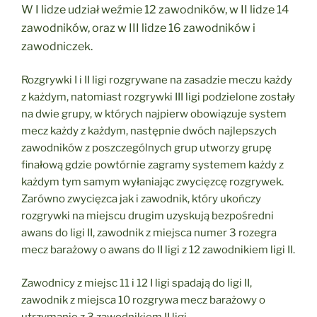
W I lidze udział weźmie 12 zawodników, w II lidze 14
zawodników, oraz w III lidze 16 zawodników i
zawodniczek.
Rozgrywki I i II ligi rozgrywane na zasadzie meczu każdy
z każdym, natomiast rozgrywki III ligi podzielone zostały
na dwie grupy, w których najpierw obowiązuje system
mecz każdy z każdym, następnie dwóch najlepszych
zawodników z poszczególnych grup utworzy grupę
finałową gdzie powtórnie zagramy systemem każdy z
każdym tym samym wyłaniając zwycięzcę rozgrywek.
Zarówno zwycięzca jak i zawodnik, który ukończy
rozgrywki na miejscu drugim uzyskują bezpośredni
awans do ligi II, zawodnik z miejsca numer 3 rozegra
mecz barażowy o awans do II ligi z 12 zawodnikiem ligi II.
Zawodnicy z miejsc 11 i 12 I ligi spadają do ligi II,
zawodnik z miejsca 10 rozgrywa mecz barażowy o
utrzymanie z 3 zawodnikiem II ligi.