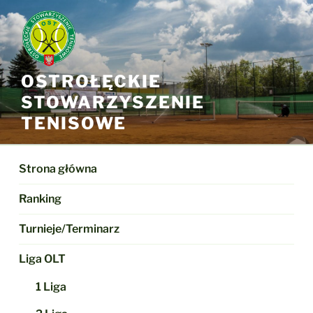
Przejdź
do
treści
OSTROŁĘCKIE
STOWARZYSZENIE
TENISOWE
Strona główna
Ranking
Turnieje/Terminarz
Liga OLT
1 Liga