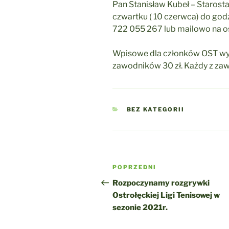
Pan Stanisław Kubeł – Starosta
czwartku ( 10 czerwca) do god
722 055 267 lub mailowo na o
Wpisowe dla członków OST wyno
zawodników 30 zł. Każdy z za
KATEGORIE
BEZ KATEGORII
Nawigacja
Poprzedni
POPRZEDNI
wpisu
wpis
Rozpoczynamy rozgrywki
Ostrołęckiej Ligi Tenisowej w
sezonie 2021r.