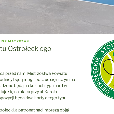
USZ MATYCZAK
tu Ostrołęckiego –
wca przed nami Mistrzostwa Powiatu
odnicy będą mogli poczuć się niczym na
adzone będą na kortach typu hard w
je się na placu przy ul. Karola
pozycji będą dwa korty o tego typu
rołęcki
, a patronat nad imprezą objął