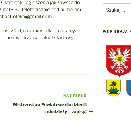
 Ostrołęcki. Zgłoszenia jak zawsze do
Szukaj:
ziny 19:30 telefonicznie pod numerem
st.ostroleka@gmail.com.
si 20 zł, natomiast dla pozostałych
WSPIERAJĄ 
wodników otrzyma pakiet startowy.
NASTĘPNE
Następny
wpis
Mistrzostwa Powiatowe dla dzieci i
młodzieży – zapisy!