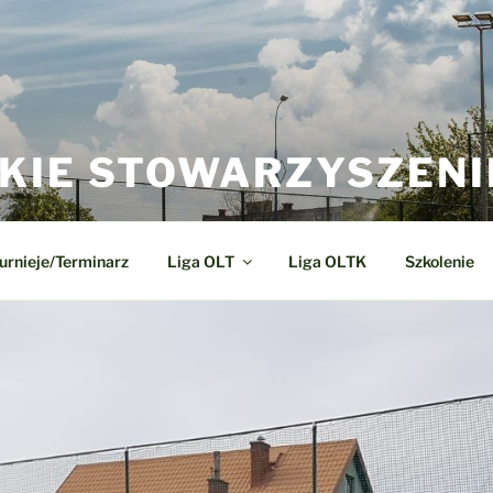
KIE STOWARZYSZENI
urnieje/Terminarz
Liga OLT
Liga OLTK
Szkolenie