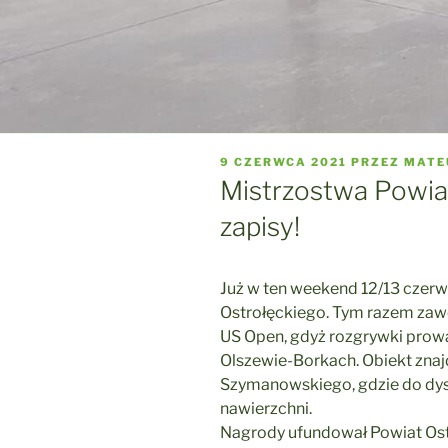
OPUBLIKOWANE
9 CZERWCA 2021
PRZEZ
MATE
W
Mistrzostwa Powia
zapisy!
Już w ten weekend 12/13 czer
Ostrołęckiego. Tym razem zaw
US Open, gdyż rozgrywki prow
Olszewie-Borkach. Obiekt znajdu
Szymanowskiego, gdzie do dys
nawierzchni.
Nagrody ufundował
Powiat Ost