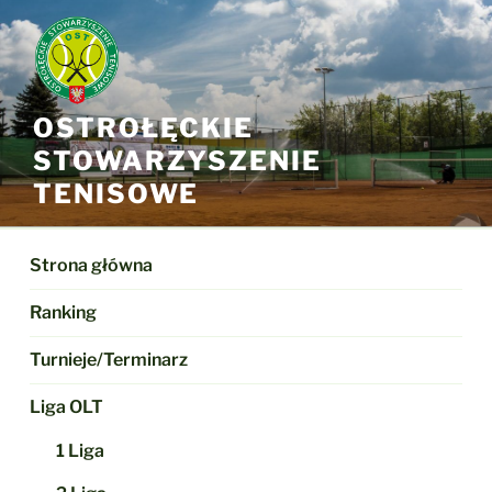
Przejdź
do
treści
OSTROŁĘCKIE
STOWARZYSZENIE
TENISOWE
Strona główna
Ranking
Turnieje/Terminarz
Liga OLT
1 Liga