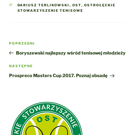
TAGI
DARIUSZ TERLIKOWSKI
,
OST
,
OSTROŁĘCKIE
STOWARZYSZENIE TENISOWE
Nawigacja
Poprzedni
POPRZEDNI
wpisu
wpis
Boryszewski najlepszy wśród tenisowej młodzieży
Następny
NASTĘPNE
wpis
Prospreco Masters Cup 2017. Poznaj obsadę