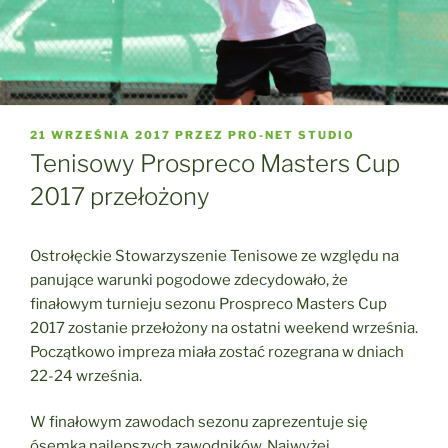
OPUBLIKOWANE
21 WRZEŚNIA 2017
PRZEZ
PRO-NET STUDIO
W
Tenisowy Prospreco Masters Cup
2017 przełożony
Ostrołęckie Stowarzyszenie Tenisowe ze względu na
panujące warunki pogodowe zdecydowało, że
finałowym turnieju sezonu Prospreco Masters Cup
2017 zostanie przełożony na ostatni weekend września.
Początkowo impreza miała zostać rozegrana w dniach
22-24 września.
W finałowym zawodach sezonu zaprezentuje się
ósemka najlepszych zawodników. Najwyżej