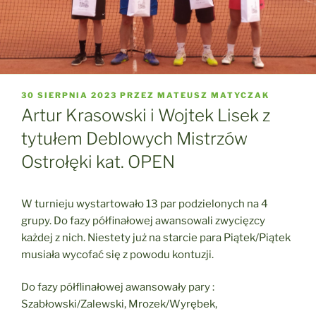
OPUBLIKOWANE
30 SIERPNIA 2023
PRZEZ
MATEUSZ MATYCZAK
W
Artur Krasowski i Wojtek Lisek z
tytułem Deblowych Mistrzów
Ostrołęki kat. OPEN
W turnieju wystartowało 13 par podzielonych na 4
grupy. Do fazy półfinałowej awansowali zwycięzcy
każdej z nich. Niestety już na starcie para Piątek/Piątek
musiała wycofać się z powodu kontuzji.
Do fazy półflinałowej awansowały pary :
Szabłowski/Zalewski, Mrozek/Wyrębek,