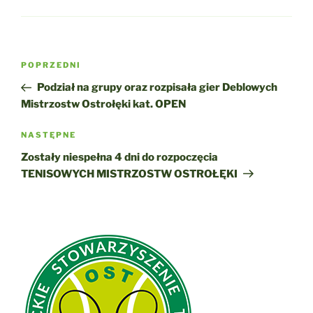
Nawigacja
Poprzedni
POPRZEDNI
wpisu
wpis
Podział na grupy oraz rozpisała gier Deblowych
Mistrzostw Ostrołęki kat. OPEN
Następny
NASTĘPNE
wpis
Zostały niespełna 4 dni do rozpoczęcia
TENISOWYCH MISTRZOSTW OSTROŁĘKI