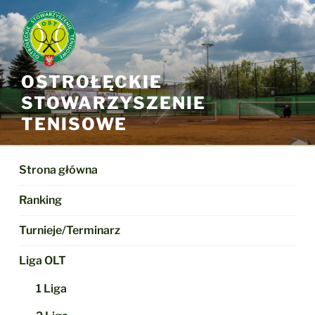
Przejdź
do
treści
OSTROŁĘCKIE
STOWARZYSZENIE
TENISOWE
Strona główna
Ranking
Turnieje/Terminarz
Liga OLT
1 Liga