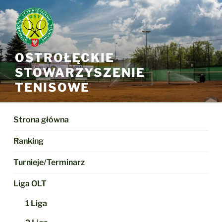
Przejdź
do
treści
OSTROŁĘCKIE
STOWARZYSZENIE
TENISOWE
Strona główna
Ranking
Turnieje/Terminarz
Liga OLT
1 Liga