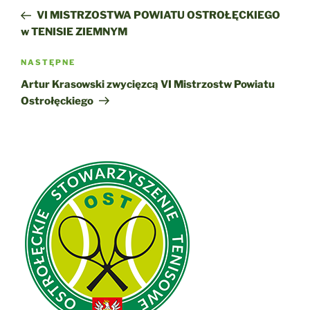
wpisu
wpis
VI MISTRZOSTWA POWIATU OSTROŁĘCKIEGO
w TENISIE ZIEMNYM
Następny
NASTĘPNE
wpis
Artur Krasowski zwycięzcą VI Mistrzostw Powiatu
Ostrołęckiego