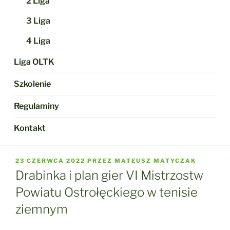
2 Liga
3 Liga
4 Liga
Liga OLTK
Szkolenie
Regulaminy
Kontakt
OPUBLIKOWANE
23 CZERWCA 2022
PRZEZ
MATEUSZ MATYCZAK
W
Drabinka i plan gier VI Mistrzostw
Powiatu Ostrołęckiego w tenisie
ziemnym