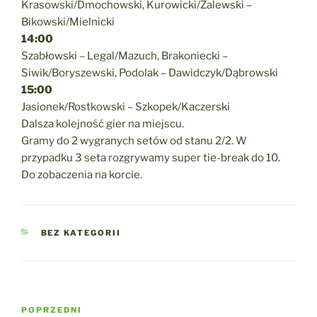
Krasowski/Dmochowski, Kurowicki/Zalewski –
Bikowski/Mielnicki
14:00
Szabłowski – Legal/Mazuch, Brakoniecki –
Siwik/Boryszewski, Podolak – Dawidczyk/Dąbrowski
15:00
Jasionek/Rostkowski – Szkopek/Kaczerski
Dalsza kolejność gier na miejscu.
Gramy do 2 wygranych setów od stanu 2/2. W
przypadku 3 seta rozgrywamy super tie-break do 10.
Do zobaczenia na korcie.
KATEGORIE
BEZ KATEGORII
Nawigacja
Poprzedni
POPRZEDNI