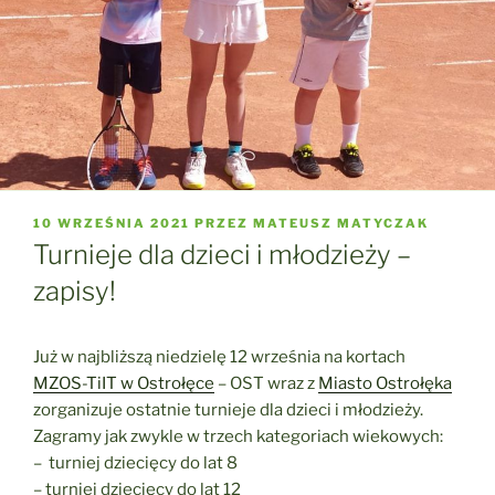
OPUBLIKOWANE
10 WRZEŚNIA 2021
PRZEZ
MATEUSZ MATYCZAK
W
Turnieje dla dzieci i młodzieży –
zapisy!
Już w najbliższą niedzielę 12 września na kortach
MZOS-TiIT w Ostrołęce
– OST wraz z
Miasto Ostrołęka
zorganizuje ostatnie turnieje dla dzieci i młodzieży.
Zagramy jak zwykle w trzech kategoriach wiekowych:
– turniej dziecięcy do lat 8
– turniej dziecięcy do lat 12