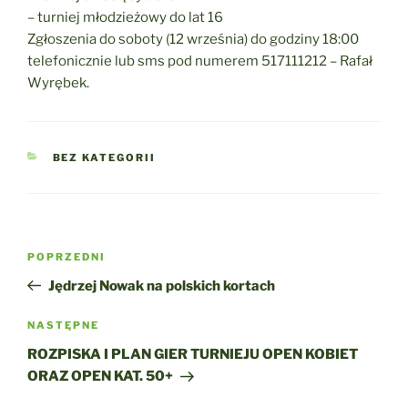
– turniej młodzieżowy do lat 16
Zgłoszenia do soboty (12 września) do godziny 18:00
telefonicznie lub sms pod numerem 517111212 – Rafał
Wyrębek.
KATEGORIE
BEZ KATEGORII
Nawigacja
Poprzedni
POPRZEDNI
wpisu
wpis
Jędrzej Nowak na polskich kortach
Następny
NASTĘPNE
wpis
ROZPISKA I PLAN GIER TURNIEJU OPEN KOBIET
ORAZ OPEN KAT. 50+