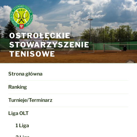
Przejdź
do
treści
OSTROŁĘCKIE
STOWARZYSZENIE
TENISOWE
Strona główna
Ranking
Turnieje/Terminarz
Liga OLT
1 Liga