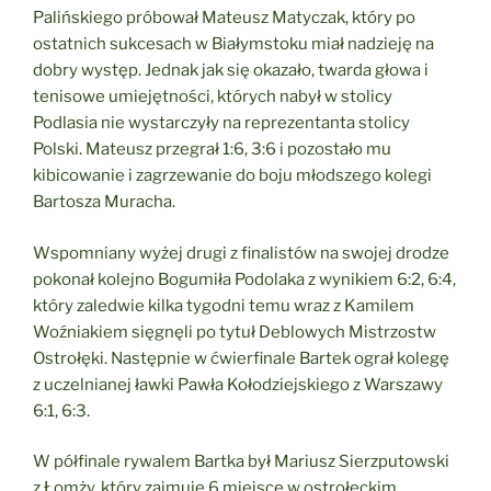
Palińskiego próbował Mateusz Matyczak, który po
ostatnich sukcesach w Białymstoku miał nadzieję na
dobry występ. Jednak jak się okazało, twarda głowa i
tenisowe umiejętności, których nabył w stolicy
Podlasia nie wystarczyły na reprezentanta stolicy
Polski. Mateusz przegrał 1:6, 3:6 i pozostało mu
kibicowanie i zagrzewanie do boju młodszego kolegi
Bartosza Muracha.
Wspomniany wyżej drugi z finalistów na swojej drodze
pokonał kolejno Bogumiła Podolaka z wynikiem 6:2, 6:4,
który zaledwie kilka tygodni temu wraz z Kamilem
Woźniakiem sięgnęli po tytuł Deblowych Mistrzostw
Ostrołęki. Następnie w ćwierfinale Bartek ograł kolegę
z uczelnianej ławki Pawła Kołodziejskiego z Warszawy
6:1, 6:3.
W półfinale rywalem Bartka był Mariusz Sierzputowski
z Łomży, który zajmuje 6 miejsce w ostrołęckim