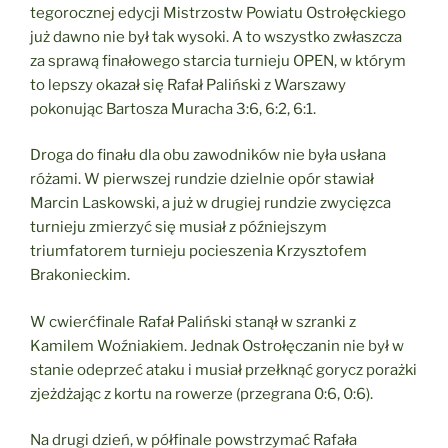
tegorocznej edycji Mistrzostw Powiatu Ostrołęckiego
już dawno nie był tak wysoki. A to wszystko zwłaszcza
za sprawą finałowego starcia turnieju OPEN, w którym
to lepszy okazał się Rafał Paliński z Warszawy
pokonując Bartosza Muracha 3:6, 6:2, 6:1.
Droga do finału dla obu zawodników nie była usłana
różami. W pierwszej rundzie dzielnie opór stawiał
Marcin Laskowski, a już w drugiej rundzie zwycięzca
turnieju zmierzyć się musiał z późniejszym
triumfatorem turnieju pocieszenia Krzysztofem
Brakonieckim.
W cwierćfinale Rafał Paliński stanął w szranki z
Kamilem Woźniakiem. Jednak Ostrołęczanin nie był w
stanie odeprzeć ataku i musiał przełknąć gorycz porażki
zjeżdżając z kortu na rowerze (przegrana 0:6, 0:6).
Na drugi dzień, w półfinale powstrzymać Rafała