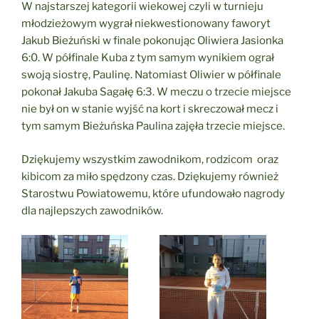
W najstarszej kategorii wiekowej czyli w turnieju
młodzieżowym wygrał niekwestionowany faworyt
Jakub Bieżuński w finale pokonując Oliwiera Jasionka
6:0. W półfinale Kuba z tym samym wynikiem ograł
swoją siostrę, Paulinę. Natomiast Oliwier w półfinale
pokonał Jakuba Sagałę 6:3. W meczu o trzecie miejsce
nie był on w stanie wyjść na kort i skreczował mecz i
tym samym Bieżuńska Paulina zajęła trzecie miejsce.
Dziękujemy wszystkim zawodnikom, rodzicom oraz
kibicom za miło spędzony czas. Dziękujemy również
Starostwu Powiatowemu, które ufundowało nagrody
dla najlepszych zawodników.