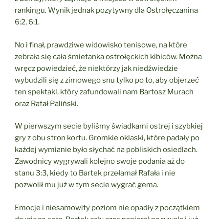
rankingu. Wynik jednak pozytywny dla Ostrołęczanina
6:2, 6:1.
No i finał, prawdziwe widowisko tenisowe, na które
zebrała się cała śmietanka ostrołęckich kibiców. Można
wręcz powiedzieć, że niektórzy jak niedźwiedzie
wybudzili się z zimowego snu tylko po to, aby objerzeć
ten spektakl, który zafundowali nam Bartosz Murach
oraz Rafał Paliński.
W pierwszym secie byliśmy świadkami ostrej i szybkiej
gry z obu stron kortu. Gromkie oklaski, które padały po
każdej wymianie było słychać na pobliskich osiedlach.
Zawodnicy wygrywali kolejno swoje podania aż do
stanu 3:3, kiedy to Bartek przełamał Rafała i nie
pozwolił mu już w tym secie wygrać gema.
Emocje i niesamowity poziom nie opadły z początkiem