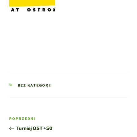
KATEGORIE
BEZ KATEGORII
Nawigacja
Poprzedni
POPRZEDNI
wpisu
wpis
Turniej OST +50