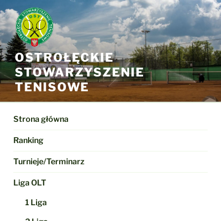
Przejdź
do
treści
OSTROŁĘCKIE
STOWARZYSZENIE
TENISOWE
Strona główna
Ranking
Turnieje/Terminarz
Liga OLT
1 Liga