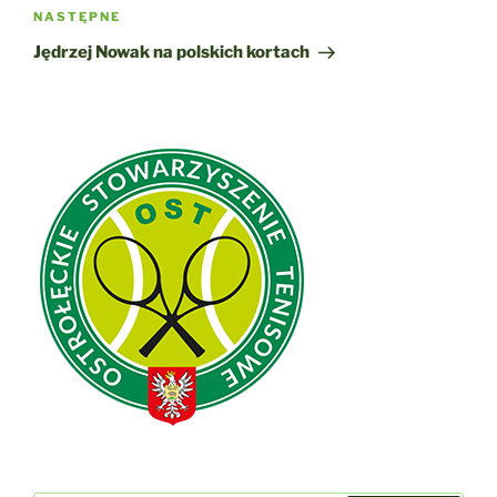
Następny
NASTĘPNE
wpis
Jędrzej Nowak na polskich kortach