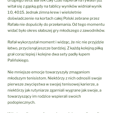
drugiego seta. Bartek cały czas napierał na rywala i już
witał się z gąską gdy na tablicy wyników widniał wynik
1:0, 40:15. Jednak zimna krew i wieloletnie
doświadczenie na kortach całej Polski zebrane przez
Rafała nie dopuściły do przełamania. Od tego momentu
widać było okres słabszej gry młodszego z zawodników.
Rafał wykorzystał moment i widząc, że nic nie przyjdzie
łatwo, przycisnął jeszcze bardziej. Z każdą kolejną piłką
grał coraz lepiej i kolejne dwa sety padły łupem
Palińskiego.
Nie mniejsze emocje towarzyszyły zmaganiom
młodszym tenisistom. Niektórzy z nich odnosili swoje
pierwsze zwycięstwa w swojej tenisowej karierze, a
niektórzy jak rutyniarze zgarniali wygrane jak swoje, a
towarzyszący im rodzice wspierali swoich
podopiecznych.