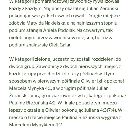
W kategorii pomarańczowej zawodnicy rywalizowali
każdy z każdym. Najlepszy okazał się Julian Żerański
pokonując wszystkich swoich rywali. Drugie miejsce
zdobyła Matylda Nakielska, a na najniższym stopniu
podium stanęła Aniela Podolak. Na czwartym, tak
nielubianym przez zawodników miejscu, bo tuż za
podium znalazł się Olek Galan.
W kategorii zielonej uczestnicy zostali rozdzieleni do
dwóch grup. Zawodnicy z dwóch pierwszych miejsc z
każdej grupy przechodzili do fazy półfinałów. I tym
sposobem w pierwszym półfinale Oliwier Iglik pokonał
Marcela Mynyka 4:1, a w drugim półfinale Julian
Żerański, biorący udział również w tej kategorii pokonał
Paulinę Bieżuńską 4:2. W finale po zaciętym meczu
lepszy okazał się Oliwier pokonując Juliana 4:3(7:4). W
meczu o trzecie miejsce Paulina Bieżuńska wygrała z
Marcelem Mynykiem 4:2.