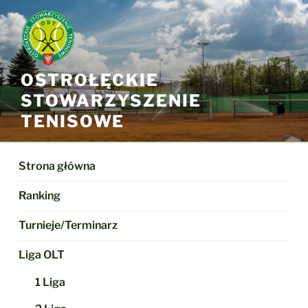
Przejdź
do
treści
OSTROŁĘCKIE
STOWARZYSZENIE
TENISOWE
Strona główna
Ranking
Turnieje/Terminarz
Liga OLT
1 Liga