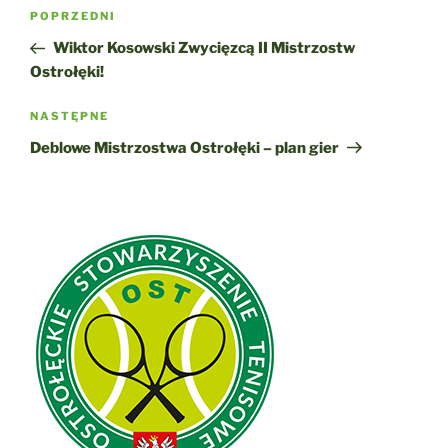
Nawigacja
Poprzedni
POPRZEDNI
wpisu
wpis
Wiktor Kosowski Zwycięzcą II Mistrzostw
Ostrołęki!
Następny
NASTĘPNE
wpis
Deblowe Mistrzostwa Ostrołęki – plan gier