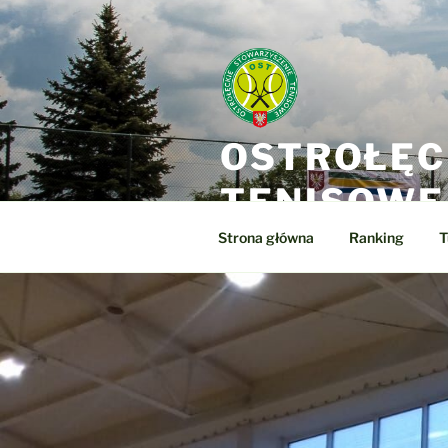
Przejdź
do
treści
OSTROŁĘC
TENISOWE
Strona główna
Ranking
T