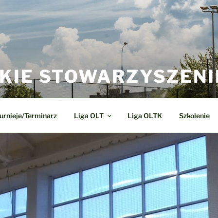
KIE STOWARZYSZENI
urnieje/Terminarz
Liga OLT
Liga OLTK
Szkolenie