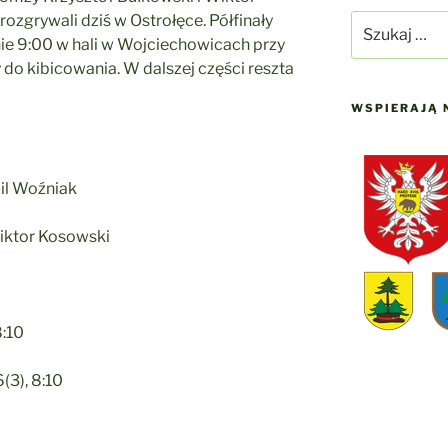
ozgrywali dziś w Ostrołęce. Półfinały
Szukaj:
nie 9:00 w hali w Wojciechowicach przy
do kibicowania. W dalszej części reszta
WSPIERAJĄ 
il Woźniak
iktor Kosowski
8:10
(3), 8:10