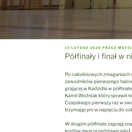
OPUBLIKOWANE
15 LUTEGO 2020
PRZEZ
MATE
W
Półfinały i finał w n
Po całodniowych zmaganiach w
zawodników pierwszego halowe
grającej w Kadzidle w półfinal
Kamil Woźniak który sprawił n
Czapskiego pierwszy raz w sw
trzymającym w napięciu do ostat
W drugim półfinale zagrają zna
kortów dwaj przedstawiciele Ł