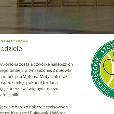
USZ MATYCZAK
iedzielę!
yłoniona została czwórka najlepszych
go turnieju w tym sezonie. Z połówki
e zmierzą się Mateusz Matyczak oraz
iespodziankę i pokonał Jordana
ojej karierze w świetnym meczu
niej piłki.
jący się bardzo dobrze z tenisowych
omży Krzysztof Bułkowski i Wiktor