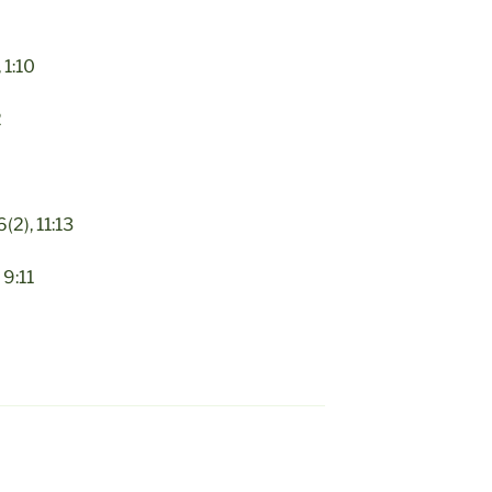
7
 1:10
2
(2), 11:13
 9:11