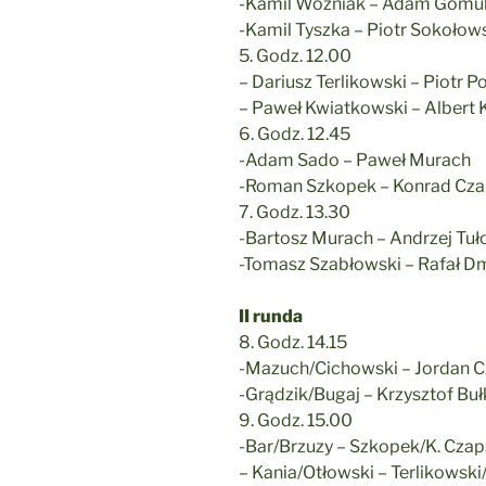
-Kamil Woźniak – Adam Gomul
-Kamil Tyszka – Piotr Sokołow
5. Godz. 12.00
– Dariusz Terlikowski – Piotr
– Paweł Kwiatkowski – Albert 
6. Godz. 12.45
-Adam Sado – Paweł Murach
-Roman Szkopek – Konrad Cza
7. Godz. 13.30
-Bartosz Murach – Andrzej Tuł
-Tomasz Szabłowski – Rafał 
II runda
8. Godz. 14.15
-Mazuch/Cichowski – Jordan C
-Grądzik/Bugaj – Krzysztof Bu
9. Godz. 15.00
-Bar/Brzuzy – Szkopek/K. Czap
– Kania/Otłowski – Terlikows