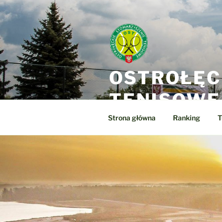
Przejdź
do
treści
OSTROŁĘC
TENISOWE
Strona główna
Ranking
T