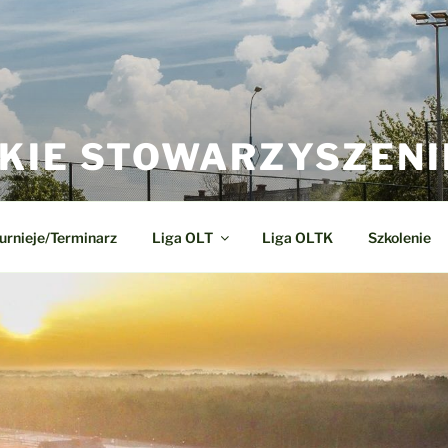
KIE STOWARZYSZENI
urnieje/Terminarz
Liga OLT
Liga OLTK
Szkolenie