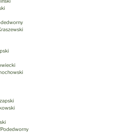
iński
ski
 Podedworny
Kraszewski
pski
owiecki
Dmochowski
zapski
łkowski
ski
ki/Podedworny