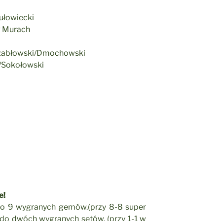
ułowiecki
P Murach
Szabłowski/Dmochowski
/Sokołowski
e!
do 9 wygranych gemów.(przy 8-8 super
y do dwóch wygranych setów. (przy 1-1 w