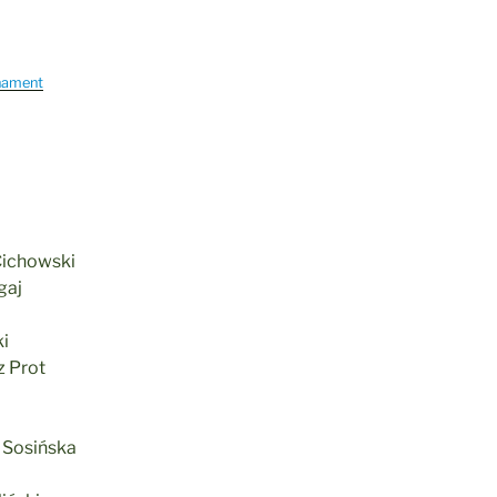
rnament
Cichowski
gaj
i
z Prot
 Sosińska