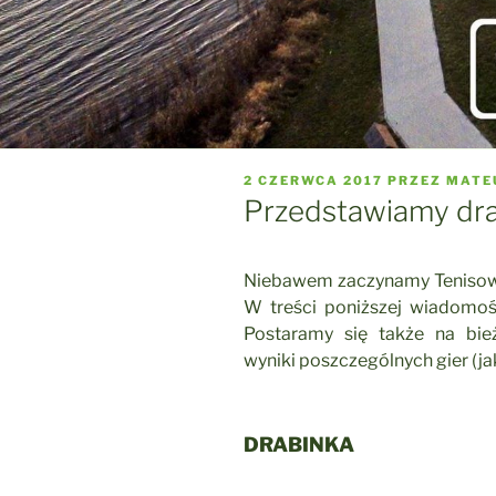
OPUBLIKOWANE
2 CZERWCA 2017
PRZEZ
MATE
W
Przedstawiamy dra
Niebawem zaczynamy Tenisowe
W treści poniższej wiadomoś
Postaramy się także na bie
wyniki poszczególnych gier (jak
DRABINKA