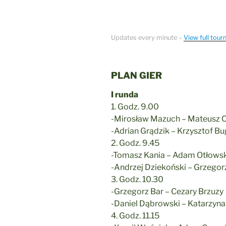
Updates every minute –
View full tou
PLAN GIER
I runda
1. Godz. 9.00
-Mirosław Mazuch – Mateusz 
-Adrian Grądzik – Krzysztof Bu
2. Godz. 9.45
-Tomasz Kania – Adam Otłowsk
-Andrzej Dziekoński – Grzegor
3. Godz. 10.30
-Grzegorz Bar – Cezary Brzuzy
-Daniel Dąbrowski – Katarzyna
4. Godz. 11.15