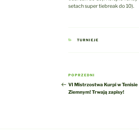
setach super tiebreak do 10).
KATEGORIE
TURNIEJE
Nawigacja
Poprzedni
POPRZEDNI
wpisu
wpis
VI Mistrzostwa Kurpi w Tenisie
Ziemnym! Trwają zapisy!