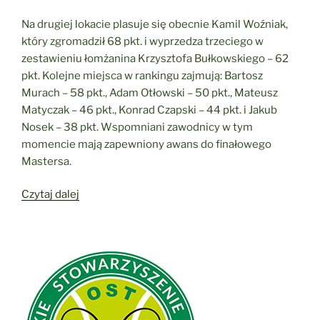
Na drugiej lokacie plasuje się obecnie Kamil Woźniak,
który zgromadził 68 pkt. i wyprzedza trzeciego w
zestawieniu łomżanina Krzysztofa Bułkowskiego – 62
pkt. Kolejne miejsca w rankingu zajmują: Bartosz
Murach – 58 pkt., Adam Otłowski – 50 pkt., Mateusz
Matyczak – 46 pkt., Konrad Czapski – 44 pkt. i Jakub
Nosek – 38 pkt. Wspomniani zawodnicy w tym
momencie mają zapewniony awans do finałowego
Mastersa.
„Czapski
Czytaj dalej
liderem
rankingu
OST.
Kto
bliżej
Mastersa?”