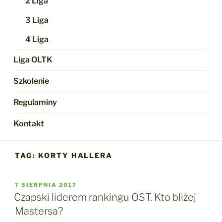
2 Liga
3 Liga
4 Liga
Liga OLTK
Szkolenie
Regulaminy
Kontakt
TAG:
KORTY HALLERA
OPUBLIKOWANE
7 SIERPNIA 2017
W
Czapski liderem rankingu OST. Kto bliżej
Mastersa?