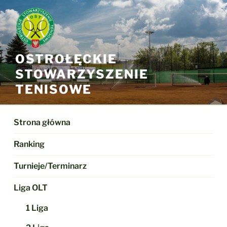
Przejdź
do
treści
OSTROŁĘCKIE
STOWARZYSZENIE
TENISOWE
Strona główna
Ranking
Turnieje/Terminarz
Liga OLT
1 Liga