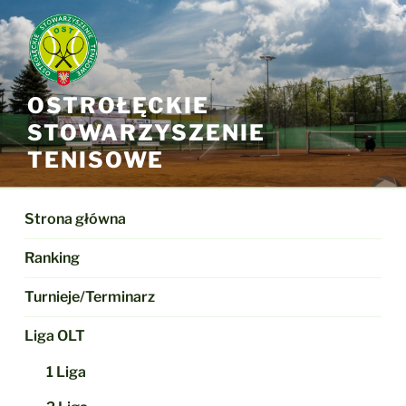
Przejdź
do
treści
OSTROŁĘCKIE
STOWARZYSZENIE
TENISOWE
Strona główna
Ranking
Turnieje/Terminarz
Liga OLT
1 Liga