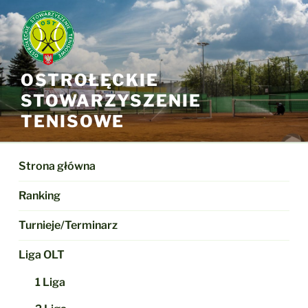
Przejdź
do
treści
OSTROŁĘCKIE
STOWARZYSZENIE
TENISOWE
Strona główna
Ranking
Turnieje/Terminarz
Liga OLT
1 Liga