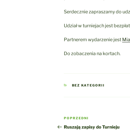
Serdecznie zapraszamy do udz
Udział w turniejach jest bezpłat
Partnerem wydarzenie jest
Mia
Do zobaczenia na kortach.
KATEGORIE
BEZ KATEGORII
Nawigacja
Poprzedni
POPRZEDNI
wpisu
wpis
Ruszają zapisy do Turnieju