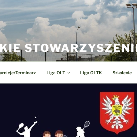
KIE STOWARZYSZENI
urnieje/Terminarz
Liga OLT
Liga OLTK
Szkolenie