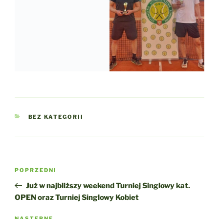
KATEGORIE
BEZ KATEGORII
Nawigacja
Poprzedni
POPRZEDNI
wpisu
wpis
Już w najbliższy weekend Turniej Singlowy kat.
OPEN oraz Turniej Singlowy Kobiet
NASTĘPNE