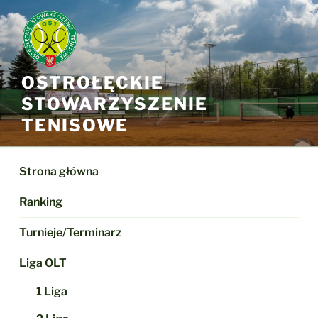
Przejdź
do
treści
OSTROŁĘCKIE
STOWARZYSZENIE
TENISOWE
Strona główna
Ranking
Turnieje/Terminarz
Liga OLT
1 Liga