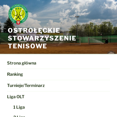
Przejdź
do
treści
OSTROŁĘCKIE
STOWARZYSZENIE
TENISOWE
Strona główna
Ranking
Turnieje/Terminarz
Liga OLT
1 Liga