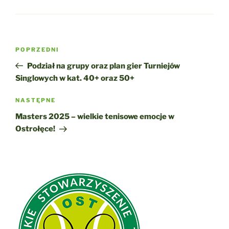
Nawigacja
Poprzedni
POPRZEDNI
wpisu
wpis
Podział na grupy oraz plan gier Turniejów
Singlowych w kat. 40+ oraz 50+
Następny
NASTĘPNE
wpis
Masters 2025 – wielkie tenisowe emocje w
Ostrołęce!