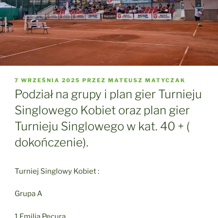
OPUBLIKOWANE
7 WRZEŚNIA 2025
PRZEZ
MATEUSZ MATYCZAK
W
Podział na grupy i plan gier Turnieju
Singlowego Kobiet oraz plan gier
Turnieju Singlowego w kat. 40 + (
dokończenie).
Turniej Singlowy Kobiet :
Grupa A
1.Emilia Pecura