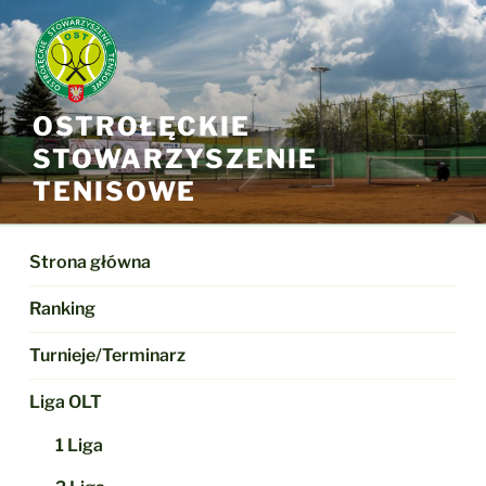
Przejdź
do
treści
OSTROŁĘCKIE
STOWARZYSZENIE
TENISOWE
Strona główna
Ranking
Turnieje/Terminarz
Liga OLT
1 Liga