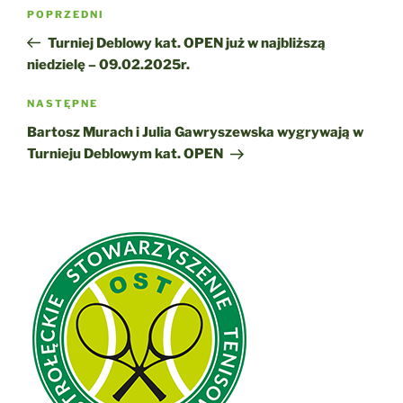
Nawigacja
Poprzedni
POPRZEDNI
wpisu
wpis
Turniej Deblowy kat. OPEN już w najbliższą
niedzielę – 09.02.2025r.
Następny
NASTĘPNE
wpis
Bartosz Murach i Julia Gawryszewska wygrywają w
Turnieju Deblowym kat. OPEN