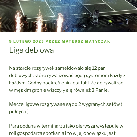
OPUBLIKOWANE
9 LUTEGO 2025
PRZEZ
MATEUSZ MATYCZAK
W
Liga deblowa
Na starcie rozgrywek zameldowało się 12 par
deblowych, które rywalizować będą systemem każdy z
każdym. Godny podkreślenia jest fakt, że do rywalizacji
w męskim gronie włączyły się również 3 Panie.
Mecze ligowe rozgrywane są do 2 wygranych setów (
pełnych )
Para
podana w terminarzu jako pierwsza występuje w
roli gospodarza spotkania i to w jej obowiązku jest