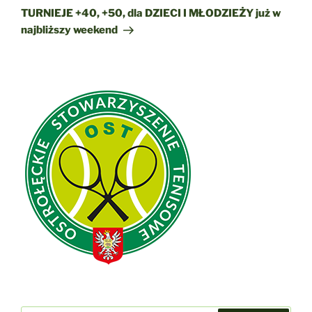
wpis
TURNIEJE +40, +50, dla DZIECI I MŁODZIEŻY już w
najbliższy weekend