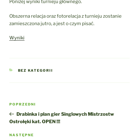
Poniżej wyniki turnieju głównego.
Obszerna relacja oraz fotorelacja z turnieju zostanie
zamieszczona jutro, a jest o czym pisać.
Wyniki
KATEGORIE
BEZ KATEGORII
Nawigacja
Poprzedni
POPRZEDNI
wpisu
wpis
Drabinka i plan gier Singlowych Mistrzostw
Ostrołęki kat. OPEN !!!
Następny
NASTĘPNE