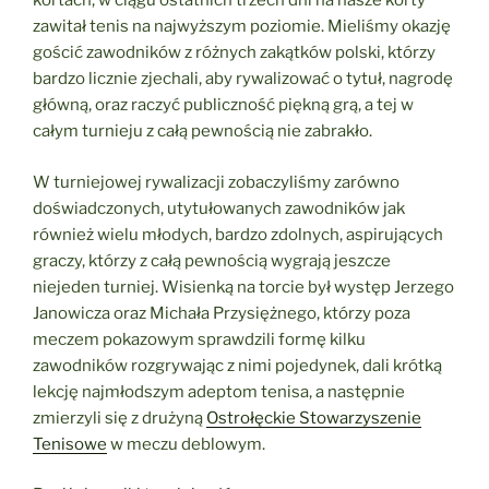
kortach, w ciągu ostatnich trzech dni na nasze korty
zawitał tenis na najwyższym poziomie. Mieliśmy okazję
gościć zawodników z różnych zakątków polski, którzy
bardzo licznie zjechali, aby rywalizować o tytuł, nagrodę
główną, oraz raczyć publiczność piękną grą, a tej w
całym turnieju z całą pewnością nie zabrakło.
W
turniejowej rywalizacji zobaczyliśmy zarówno
doświadczonych, utytułowanych zawodników jak
również wielu młodych, bardzo zdolnych, aspirujących
graczy, którzy z całą pewnością wygrają jeszcze
niejeden turniej. Wisienką na torcie był występ Jerzego
Janowicza oraz Michała Przysiężnego, którzy poza
meczem pokazowym sprawdzili formę kilku
zawodników rozgrywając z nimi pojedynek, dali krótką
lekcję najmłodszym adeptom tenisa, a następnie
zmierzyli się z drużyną
Ostrołęckie Stowarzyszenie
Tenisowe
w meczu deblowym.