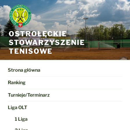
Przejdź
do
treści
OSTROŁĘCKIE
STOWARZYSZENIE
TENISOWE
Strona główna
Ranking
Turnieje/Terminarz
Liga OLT
1 Liga