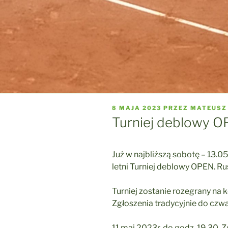
OPUBLIKOWANE
8 MAJA 2023
PRZEZ
MATEUSZ
W
Turniej deblowy OP
Już w najbliższą sobotę – 13.0
letni Turniej deblowy OPEN. Rus
Turniej zostanie rozegrany na k
Zgłoszenia tradycyjnie do czwa
11 maj 2023r. do godz. 19.30. 