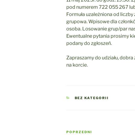
pod numerem 722 055 267 lub
Formuła uzależniona od liczby
grupowa. Wpisowe dla członków 
osoba. Losowanie grup/par nas
Ewentualne pytania prosimy kie
podany do zgłoszeń.
Zapraszamy do udziału, dobr
na korcie.
KATEGORIE
BEZ KATEGORII
Nawigacja
Poprzedni
POPRZEDNI