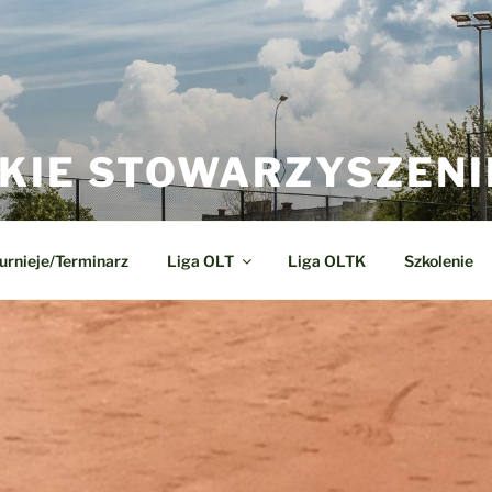
KIE STOWARZYSZENI
urnieje/Terminarz
Liga OLT
Liga OLTK
Szkolenie