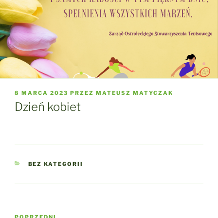
OPUBLIKOWANE
8 MARCA 2023
PRZEZ
MATEUSZ MATYCZAK
W
Dzień kobiet
KATEGORIE
BEZ KATEGORII
Nawigacja
Poprzedni
POPRZEDNI