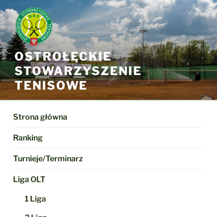
Przejdź
do
treści
OSTROŁĘCKIE
STOWARZYSZENIE
TENISOWE
Strona główna
Ranking
Turnieje/Terminarz
Liga OLT
1 Liga