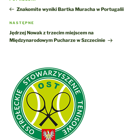
wpisu
wpis
Znakomite wyniki Bartka Muracha w Portugalii
Następny
NASTĘPNE
wpis
Jędrzej Nowak z trzecim miejscem na
Międzynarodowym Pucharze w Szczecinie