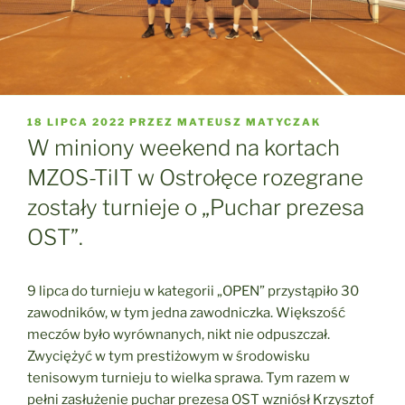
OPUBLIKOWANE
18 LIPCA 2022
PRZEZ
MATEUSZ MATYCZAK
W
W miniony weekend na kortach
MZOS-TiIT w Ostrołęce rozegrane
zostały turnieje o „Puchar prezesa
OST”.
9 lipca do turnieju w kategorii „OPEN” przystąpiło 30
zawodników, w tym jedna zawodniczka. Większość
meczów było wyrównanych, nikt nie odpuszczał.
Zwyciężyć w tym prestiżowym w środowisku
tenisowym turnieju to wielka sprawa. Tym razem w
pełni zasłużenie puchar prezesa OST wzniósł Krzysztof