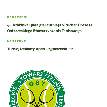
Nawigacja
Poprzedni
POPRZEDNI
wpisu
wpis
Drabinka i plan gier turnieju o Puchar Prezesa
Ostrołęckiego Stowarzyszenia Tenisowego
Następny
NASTĘPNE
wpis
Turniej Deblowy Open – zgłoszenia