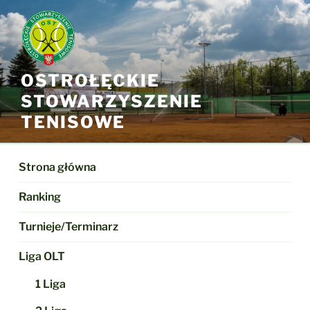
Przejdź
do
treści
OSTROŁĘCKIE
STOWARZYSZENIE
TENISOWE
Strona główna
Ranking
Turnieje/Terminarz
Liga OLT
1 Liga