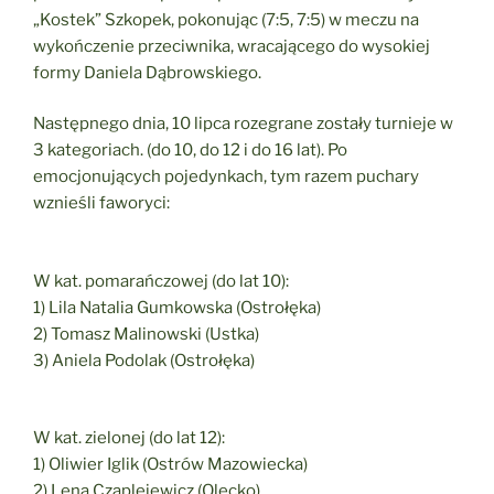
„Kostek” Szkopek, pokonując (7:5, 7:5) w meczu na
wykończenie przeciwnika, wracającego do wysokiej
formy Daniela Dąbrowskiego.
Następnego dnia, 10 lipca rozegrane zostały turnieje w
3 kategoriach. (do 10, do 12 i do 16 lat). Po
emocjonujących pojedynkach, tym razem puchary
wznieśli faworyci:
W kat. pomarańczowej (do lat 10):
1) Lila Natalia Gumkowska (Ostrołęka)
2) Tomasz Malinowski (Ustka)
3) Aniela Podolak (Ostrołęka)
W kat. zielonej (do lat 12):
1) Oliwier Iglik (Ostrów Mazowiecka)
2) Lena Czaplejewicz (Olecko)