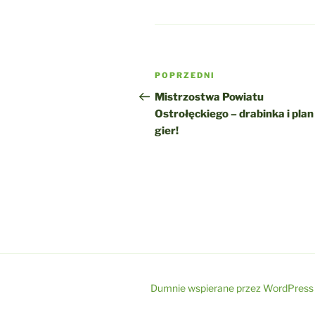
Nawigacja
Poprzedni
POPRZEDNI
wpisu
wpis
Mistrzostwa Powiatu
Ostrołęckiego – drabinka i plan
gier!
Dumnie wspierane przez WordPress