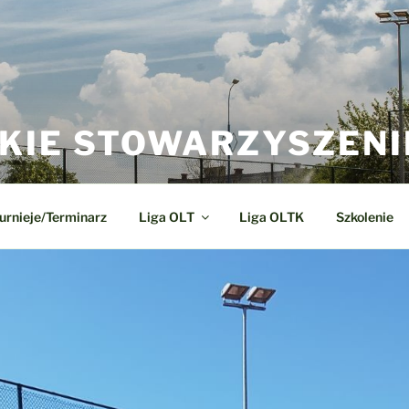
KIE STOWARZYSZENI
urnieje/Terminarz
Liga OLT
Liga OLTK
Szkolenie