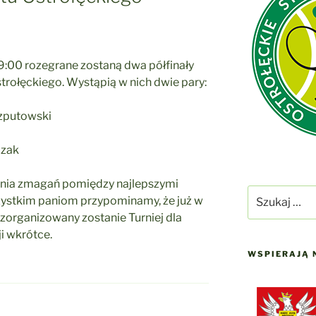
e 9:00 rozegrane zostaną dwa półfinały
trołęckiego. Wystąpią w nich dwie pary:
rzputowski
czak
enia zmagań pomiędzy najlepszymi
Szukaj:
ystkim paniom przypominamy, że już w
) zorganizowany zostanie Turniej dla
i wkrótce.
WSPIERAJĄ 