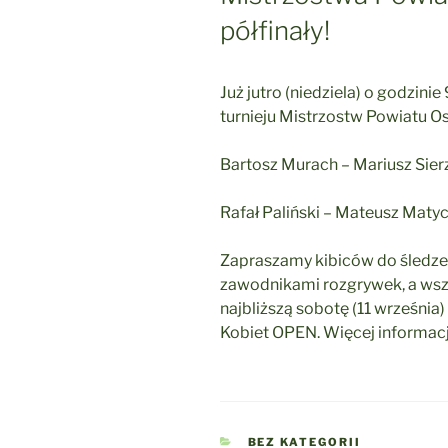
półfinały!
Już jutro (niedziela) o godzini
turnieju Mistrzostw Powiatu Os
Bartosz Murach – Mariusz Sie
Rafał Paliński – Mateusz Maty
Zapraszamy kibiców do śledz
zawodnikami rozgrywek, a wsz
najbliższą sobotę (11 września
Kobiet OPEN. Więcej informacj
KATEGORIE
BEZ KATEGORII