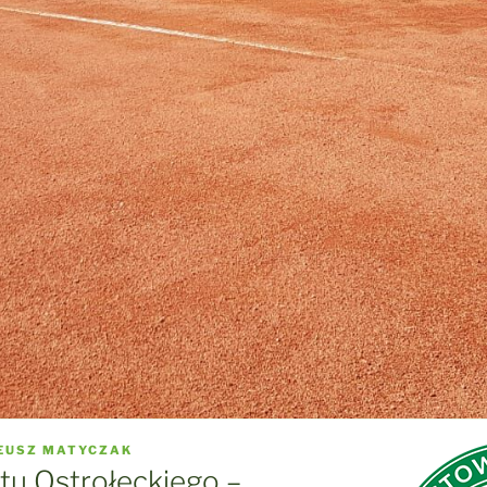
EUSZ MATYCZAK
tu Ostrołęckiego –