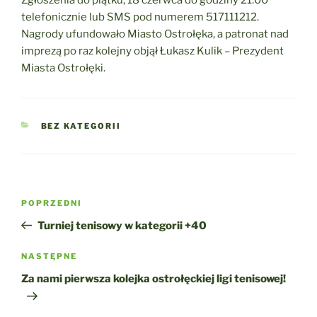
telefonicznie lub SMS pod numerem 517111212.
Nagrody ufundowało Miasto Ostrołęka, a patronat nad
imprezą po raz kolejny objął Łukasz Kulik – Prezydent
Miasta Ostrołęki.
KATEGORIE
BEZ KATEGORII
Nawigacja
Poprzedni
POPRZEDNI
wpisu
wpis
Turniej tenisowy w kategorii +40
Następny
NASTĘPNE
wpis
Za nami pierwsza kolejka ostrołęckiej ligi tenisowej!