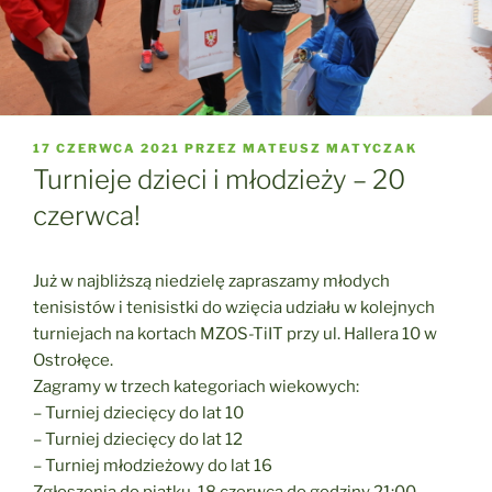
OPUBLIKOWANE
17 CZERWCA 2021
PRZEZ
MATEUSZ MATYCZAK
W
Turnieje dzieci i młodzieży – 20
czerwca!
Już w najbliższą niedzielę zapraszamy młodych
tenisistów i tenisistki do wzięcia udziału w kolejnych
turniejach na kortach MZOS-TiIT przy ul. Hallera 10 w
Ostrołęce.
Zagramy w trzech kategoriach wiekowych:
– Turniej dziecięcy do lat 10
– Turniej dziecięcy do lat 1️2
– Turniej młodzieżowy do lat 1️6
Zgłoszenia do piątku, 18 czerwca do godziny 21:00