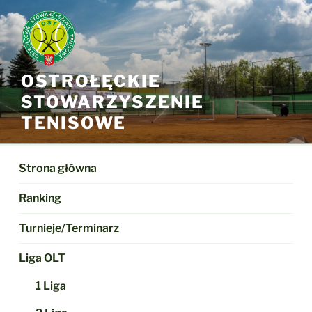
Przejdź
do
treści
OSTROŁĘCKIE
STOWARZYSZENIE
TENISOWE
Strona główna
Ranking
Turnieje/Terminarz
Liga OLT
1 Liga