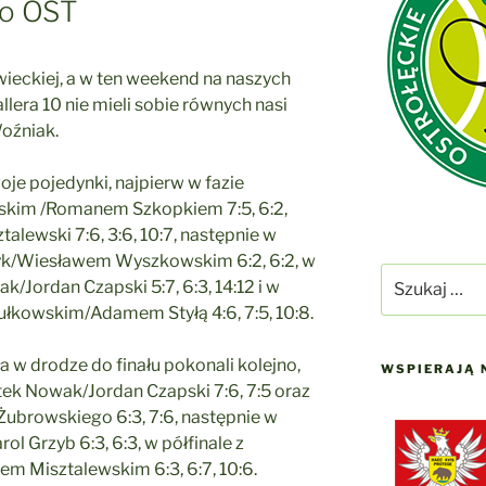
go OST
ieckiej, a w ten weekend na naszych
allera 10 nie mieli sobie równych nasi
Woźniak.
oje pojedynki, najpierw w fazie
skim /Romanem Szkopkiem 7:5, 6:2,
ztalewski
7:6, 3:6, 10:7, następnie w
yk
/Wiesławem Wyszkowskim 6:2, 6:2, w
Szukaj:
wak
/
Jordan Czapski
5:7, 6:3, 14:12 i w
Bułkowskim/Adamem Styłą 4:6, 7:5, 10:8.
 w drodze do finału pokonali kolejno,
WSPIERAJĄ 
rtek Nowak
/
Jordan Czapski
7:6, 7:5 oraz
Żubrowskiego 6:3, 7:6, następnie w
ol Grzyb 6:3, 6:3, w półfinale z
 Misztalewskim 6:3, 6:7, 10:6.