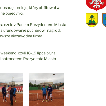
 obsadę turnieju, który obfitował w
jne pojedynki.
na czele z Panem Prezydentem Miasta
a ufundowanie pucharów i nagród.
zawsze niezawodna firma
weekend, czyli 18-19 lipca br, na
d patronatem Prezydenta Miasta