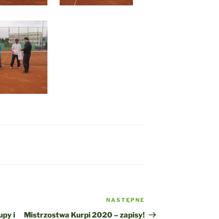
NASTĘPNE
Następny
wpis
upy i
Mistrzostwa Kurpi 2020 – zapisy!