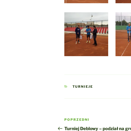
KATEGORIE
TURNIEJE
Nawigacja
Poprzedni
POPRZEDNI
wpisu
wpis
Turniej Deblowy – podział na gr