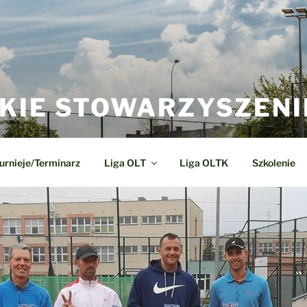
KIE STOWARZYSZENI
urnieje/Terminarz
Liga OLT
Liga OLTK
Szkolenie