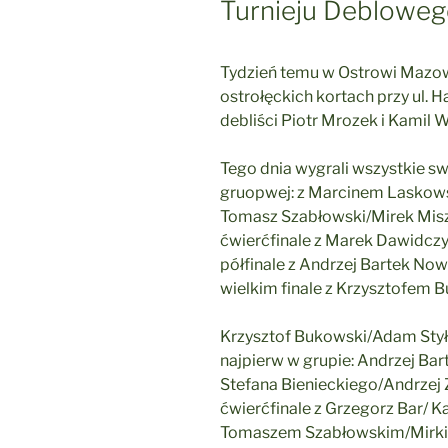
Turnieju Deblowe
Tydzień temu w Ostrowi Mazow
ostrołęckich kortach przy ul. H
debliści Piotr Mrozek i Kamil 
Tego dnia wygrali wszystkie sw
gruopwej: z Marcinem Laskow
Tomasz Szabłowski
/
Mirek Mis
ćwierćfinale z
Marek Dawidcz
półfinale z
Andrzej Bartek No
wielkim finale z Krzysztofem 
Krzysztof Bukowski/Adam Styła
najpierw w grupie:
Andrzej Ba
Stefana Bienieckiego/Andrzej 
ćwierćfinale z Grzegorz Bar/ Kar
Tomaszem Szabłowskim/Mirkiem