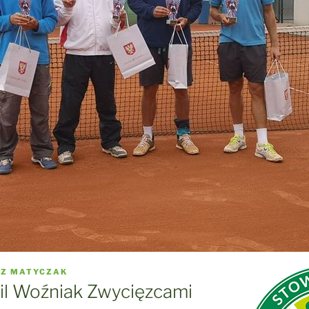
Z MATYCZAK
mil Woźniak Zwycięzcami