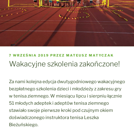
OPUBLIKOWANE
7 WRZEŚNIA 2019
PRZEZ
MATEUSZ MATYCZAK
W
Wakacyjne szkolenia zakończone!
Za nami kolejna edycja dwutygodniowego wakacyjnego
bezpłatnego szkolenia dzieci i młodzieży z zakresu gry
w tenisa ziemnego. W miesiącu lipcu i sierpniu łącznie
51 młodych adeptek i adeptów tenisa ziemnego
stawiało swoje pierwsze kroki pod czujnym okiem
doświadczonego instruktora tenisa Leszka
Bieżuńskiego.