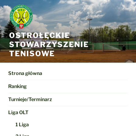
Przejdź
do
treści
OSTROŁĘCKIE
STOWARZYSZENIE
TENISOWE
Strona główna
Ranking
Turnieje/Terminarz
Liga OLT
1 Liga