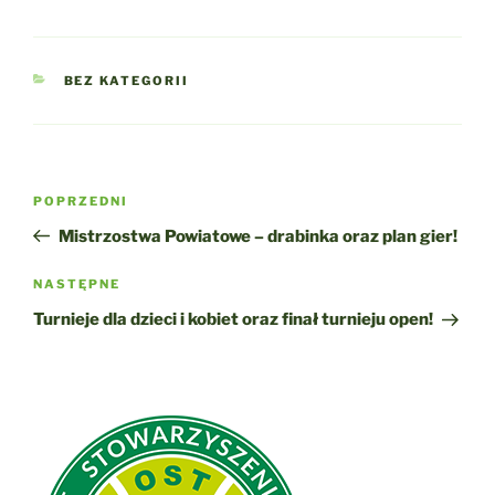
KATEGORIE
BEZ KATEGORII
Nawigacja
Poprzedni
POPRZEDNI
wpisu
wpis
Mistrzostwa Powiatowe – drabinka oraz plan gier!
Następny
NASTĘPNE
wpis
Turnieje dla dzieci i kobiet oraz finał turnieju open!