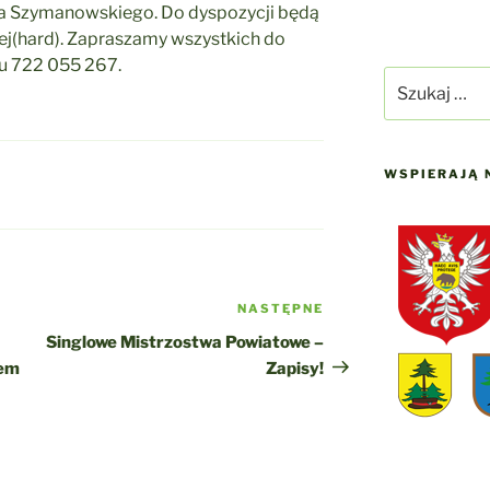
ola Szymanowskiego. Do dyspozycji będą
ej(hard). Zapraszamy wszystkich do
u 722 055 267.
Szukaj:
WSPIERAJĄ 
NASTĘPNE
Następny
wpis
Singlowe Mistrzostwa Powiatowe –
rem
Zapisy!