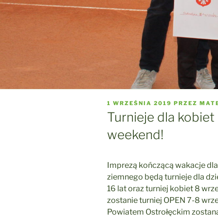
OPUBLIKOWANE
1 WRZEŚNIA 2019
PRZEZ
MAT
W
Turnieje dla kobiet
weekend!
Imprezą kończącą wakacje dla
ziemnego będą turnieje dla dzie
16 lat oraz turniej kobiet 8 w
zostanie turniej OPEN 7-8 wrz
Powiatem Ostrołęckim zostaną