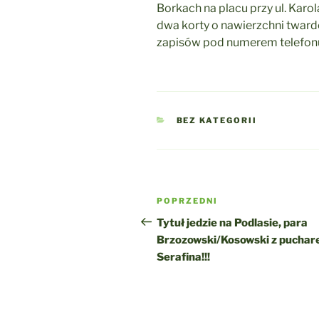
Borkach na placu przy ul. Kar
dwa korty o nawierzchni tward
zapisów pod numerem telefon
KATEGORIE
BEZ KATEGORII
Nawigacja
Poprzedni
POPRZEDNI
wpisu
wpis
Tytuł jedzie na Podlasie, para
Brzozowski/Kosowski z pucha
Serafina!!!