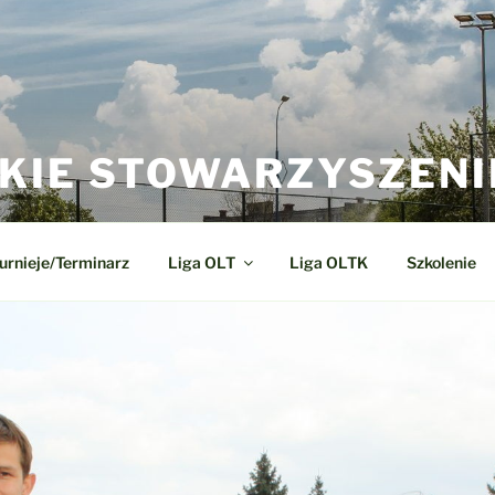
KIE STOWARZYSZENI
urnieje/Terminarz
Liga OLT
Liga OLTK
Szkolenie