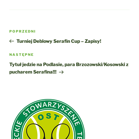
Nawigacja
Poprzedni
POPRZEDNI
wpisu
wpis
Turniej Deblowy Serafin Cup – Zapisy!
Następny
NASTĘPNE
wpis
Tytuł jedzie na Podlasie, para Brzozowski/Kosowski z
pucharem Serafina!!!