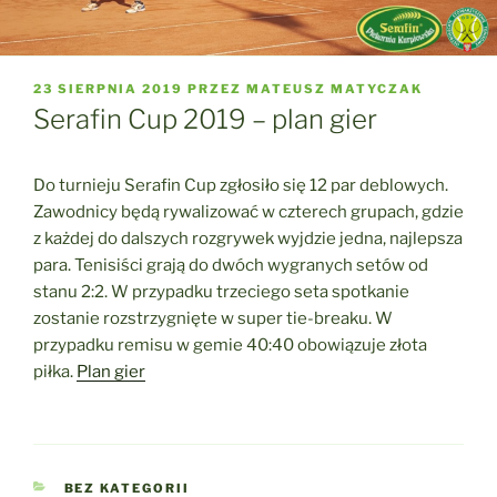
OPUBLIKOWANE
23 SIERPNIA 2019
PRZEZ
MATEUSZ MATYCZAK
W
Serafin Cup 2019 – plan gier
Do turnieju Serafin Cup zgłosiło się 12 par deblowych.
Zawodnicy będą rywalizować w czterech grupach, gdzie
z każdej do dalszych rozgrywek wyjdzie jedna, najlepsza
para. Tenisiści grają do dwóch wygranych setów od
stanu 2:2. W przypadku trzeciego seta spotkanie
zostanie rozstrzygnięte w super tie-breaku. W
przypadku remisu w gemie 40:40 obowiązuje złota
piłka.
Plan gier
KATEGORIE
BEZ KATEGORII