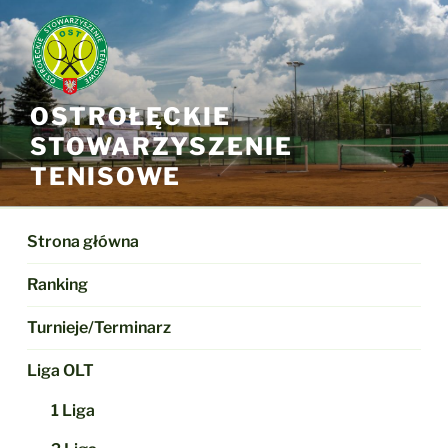
Przejdź
do
treści
OSTROŁĘCKIE
STOWARZYSZENIE
TENISOWE
Strona główna
Ranking
Turnieje/Terminarz
Liga OLT
1 Liga