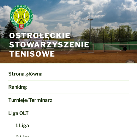
Przejdź
do
treści
OSTROŁĘCKIE
STOWARZYSZENIE
TENISOWE
Strona główna
Ranking
Turnieje/Terminarz
Liga OLT
1 Liga