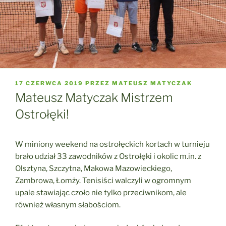
OPUBLIKOWANE
17 CZERWCA 2019
PRZEZ
MATEUSZ MATYCZAK
W
Mateusz Matyczak Mistrzem
Ostrołęki!
W miniony weekend na ostrołęckich kortach w turnieju
brało udział 33 zawodników z Ostrołęki i okolic m.in. z
Olsztyna, Szczytna, Makowa Mazowieckiego,
Zambrowa, Łomży. Tenisiści walczyli w ogromnym
upale stawiając czoło nie tylko przeciwnikom, ale
również własnym słabościom.