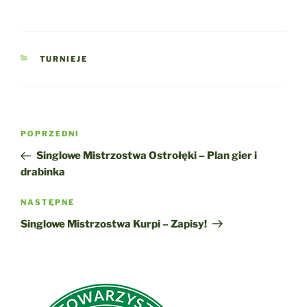
KATEGORIE
TURNIEJE
Nawigacja
Poprzedni
POPRZEDNI
wpisu
wpis
Singlowe Mistrzostwa Ostrołęki – Plan gier i
drabinka
Następny
NASTĘPNE
wpis
Singlowe Mistrzostwa Kurpi – Zapisy!