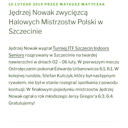
OPUBLIKOWANE
10 LUTEGO 2019
PRZEZ
MATEUSZ MATYCZAK
W
Jędrzej Nowak zwycięzcą
Halowych Mistrzostw Polski w
Szczecinie
Jędrzej Nowak wygrał
Turniej ITF Szczecin Indoors
Seniors
rozgrywany w Szczecinie na twardej
nawierzchni w dniach 02 – 06 luty. W pierwszym meczu
Ostrołęczanin pokonał Edwarda Urbanowicza 6:1, 6:1. W
kolejnej rundzie, Stefan Kulczyk, który był następnym
rywalem, nie był w stanie rozegrać spotkania z powodu
kontuzji. W finałowym pojedynku mistrzostw Jędrzej
Nowak ograł o rok młodszego Jersy Gregor’a 6:3, 6:4.
Gratulujemy!