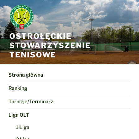
Przejdź
do
treści
OSTROŁĘCKIE
STOWARZYSZENIE
TENISOWE
Strona główna
Ranking
Turnieje/Terminarz
Liga OLT
1 Liga