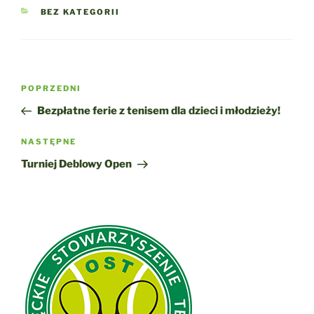
KATEGORIE
BEZ KATEGORII
Nawigacja
Poprzedni
POPRZEDNI
wpisu
wpis
Bezpłatne ferie z tenisem dla dzieci i młodzieży!
Następny
NASTĘPNE
wpis
Turniej Deblowy Open