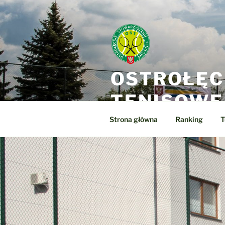
Przejdź
do
treści
OSTROŁĘC
TENISOWE
Strona główna
Ranking
T