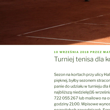
OPUBLIKOWANE
10 WRZEŚNIA 2018
PRZEZ
MA
W
Turniej tenisa dla k
Sezon na kortach przy ulicy Hal
pięknej, byłby sezonem straco
panie do udziału w turnieju dl
najbliższą niedzielę(16 wrześn
722 055 267 lub mailowo na o
godziny 21:00. Wpisowe wynosi 
pozostałych zawodniczek. Ser