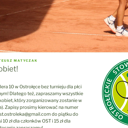
TEUSZ MATYCZAK
obiet!
lera 10 w Ostrołęce bez turnieju dla płci
nym! Dlatego też, zapraszamy wszystkie
a kobiet, który zorganizowany zostanie w
ia). Zapisy prosimy kierować na numer
st.ostroleka@gmail.com do piątku do
10 zł dla członków OST i 15 zł dla
decznie zapraszamy!