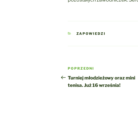
KATEGORIE
ZAPOWIEDZI
Nawigacja
Poprzedni
POPRZEDNI
wpisu
wpis
Turniej młodzieżowy oraz mini
tenisa. Już 16 września!