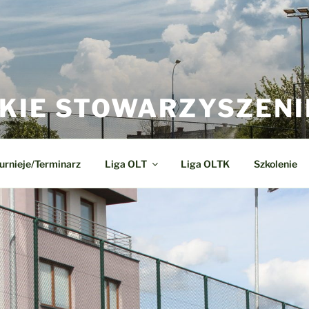
KIE STOWARZYSZENI
urnieje/Terminarz
Liga OLT
Liga OLTK
Szkolenie