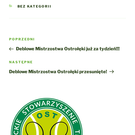
KATEGORIE
BEZ KATEGORII
Nawigacja
Poprzedni
POPRZEDNI
wpisu
wpis
Deblowe Mistrzostwa Ostrołęki już za tydzień!!!
Następny
NASTĘPNE
wpis
Deblowe Mistrzostwa Ostrołęki przesunięte!