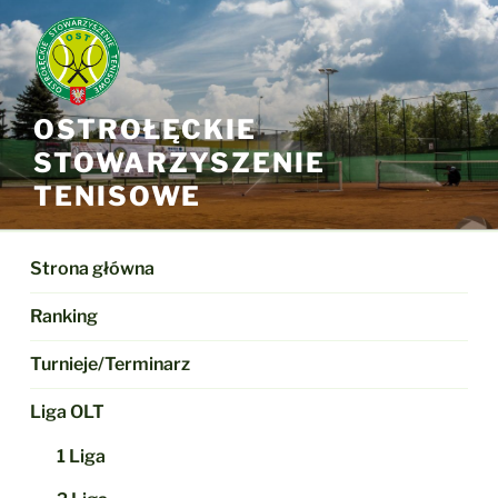
Przejdź
do
treści
OSTROŁĘCKIE
STOWARZYSZENIE
TENISOWE
Strona główna
Ranking
Turnieje/Terminarz
Liga OLT
1 Liga