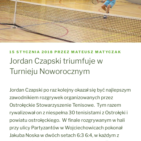
OPUBLIKOWANE
15 STYCZNIA 2018
PRZEZ
MATEUSZ MATYCZAK
W
Jordan Czapski triumfuje w
Turnieju Noworocznym
Jordan Czapski po raz kolejny okazał się być najlepszym
zawodnikiem rozgrywek organizowanych przez
Ostrołęckie Stowarzyszenie Tenisowe. Tym razem
rywalizował on z niespełna 30 tenisistami z Ostrołęki i
powiatu ostrołęckiego. W finale rozgrywanym w hali
przy ulicy Partyzantów w Wojciechowicach pokonał
Jakuba Noska w dwóch setach 6:3 6:4, w każdym z