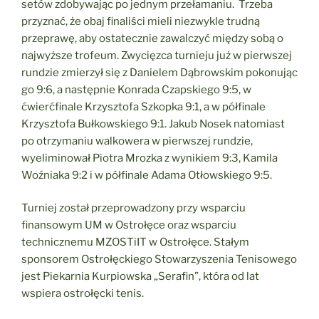
setów zdobywając po jednym przełamaniu. Trzeba
przyznać, że obaj finaliści mieli niezwykle trudną
przeprawę, aby ostatecznie zawalczyć między sobą o
najwyższe trofeum. Zwycięzca turnieju już w pierwszej
rundzie zmierzył się z Danielem Dąbrowskim pokonując
go 9:6, a następnie Konrada Czapskiego 9:5, w
ćwierćfinale Krzysztofa Szkopka 9:1, a w półfinale
Krzysztofa Bułkowskiego 9:1. Jakub Nosek natomiast
po otrzymaniu walkowera w pierwszej rundzie,
wyeliminował Piotra Mrozka z wynikiem 9:3, Kamila
Woźniaka 9:2 i w półfinale Adama Otłowskiego 9:5.
Turniej został przeprowadzony przy wsparciu
finansowym UM w Ostrołęce oraz wsparciu
technicznemu MZOSTiIT w Ostrołęce. Stałym
sponsorem Ostrołęckiego Stowarzyszenia Tenisowego
jest Piekarnia Kurpiowska „Serafin”, która od lat
wspiera ostrołęcki tenis.