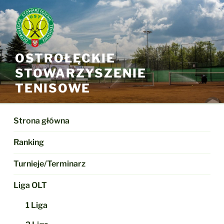
Przejdź
do
treści
OSTROŁĘCKIE
STOWARZYSZENIE
TENISOWE
Strona główna
Ranking
Turnieje/Terminarz
Liga OLT
1 Liga