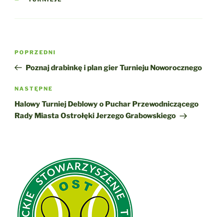
Nawigacja
Poprzedni
POPRZEDNI
wpisu
wpis
Poznaj drabinkę i plan gier Turnieju Noworocznego
Następny
NASTĘPNE
wpis
Halowy Turniej Deblowy o Puchar Przewodniczącego
Rady Miasta Ostrołęki Jerzego Grabowskiego