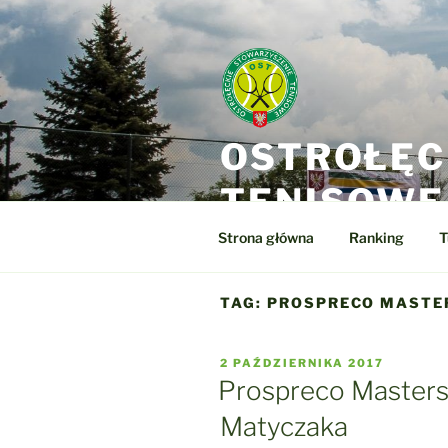
Przejdź
do
treści
OSTROŁĘC
TENISOWE
Strona główna
Ranking
T
TAG:
PROSPRECO MASTE
OPUBLIKOWANE
2 PAŹDZIERNIKA 2017
W
Prospreco Masters
Matyczaka