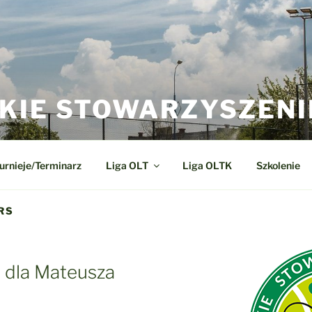
KIE STOWARZYSZENI
urnieje/Terminarz
Liga OLT
Liga OLTK
Szkolenie
RS
 dla Mateusza