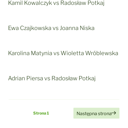
Kamil Kowalczyk vs Radosław Potkaj
Ewa Czajkowska vs Joanna Niska
Karolina Matynia vs Wioletta Wróblewska
Adrian Piersa vs Radosław Potkaj
Stronicowanie
Strona
1
Następna strona
wpisów