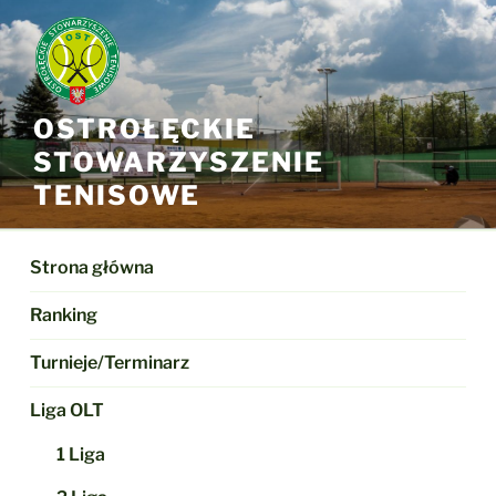
Przejdź
do
treści
OSTROŁĘCKIE
STOWARZYSZENIE
TENISOWE
Strona główna
Ranking
Turnieje/Terminarz
Liga OLT
1 Liga