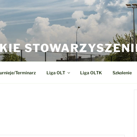
KIE STOWARZYSZENI
urnieje/Terminarz
Liga OLT
Liga OLTK
Szkolenie