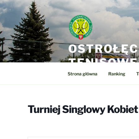
Przejdź
do
treści
OSTROŁĘC
TENISOWE
Strona główna
Ranking
T
Turniej Singlowy Kobiet