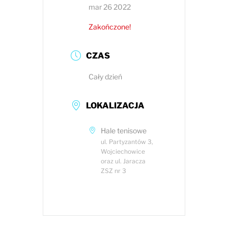
mar 26 2022
Zakończone!
CZAS
Cały dzień
LOKALIZACJA
Hale tenisowe
ul. Partyzantów 3,
Wojciechowice
oraz ul. Jaracza
ZSZ nr 3