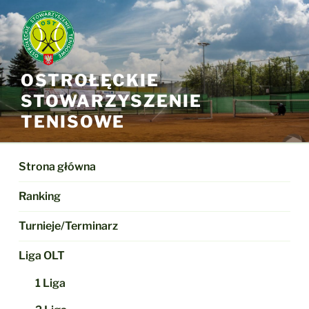
Przejdź
do
treści
OSTROŁĘCKIE
STOWARZYSZENIE
TENISOWE
Strona główna
Ranking
Turnieje/Terminarz
Liga OLT
1 Liga