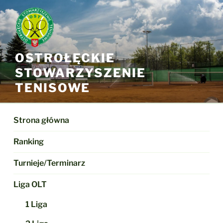
Przejdź
do
treści
OSTROŁĘCKIE
STOWARZYSZENIE
TENISOWE
Strona główna
Ranking
Turnieje/Terminarz
Liga OLT
1 Liga