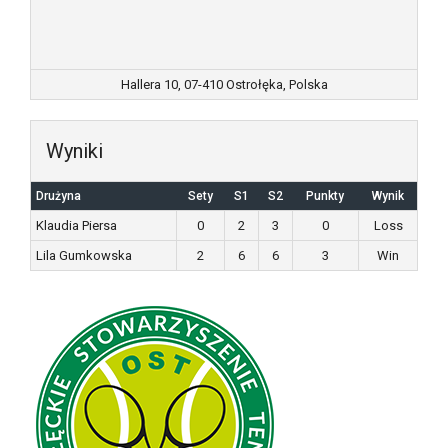
Hallera 10, 07-410 Ostrołęka, Polska
Wyniki
Drużyna
Sety
S1
S2
Punkty
Wynik
Klaudia Piersa
0
2
3
0
Loss
Lila Gumkowska
2
6
6
3
Win