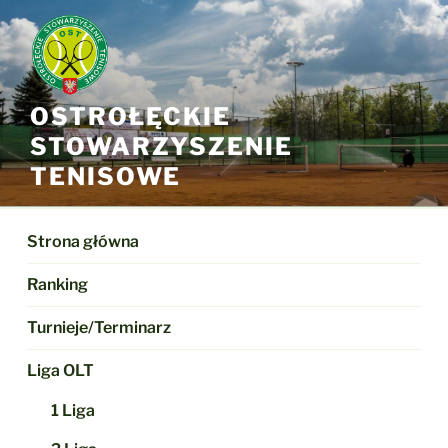
Przejdź
do
treści
OSTROŁĘCKIE
STOWARZYSZENIE
TENISOWE
Strona główna
Ranking
Turnieje/Terminarz
Liga OLT
1 Liga