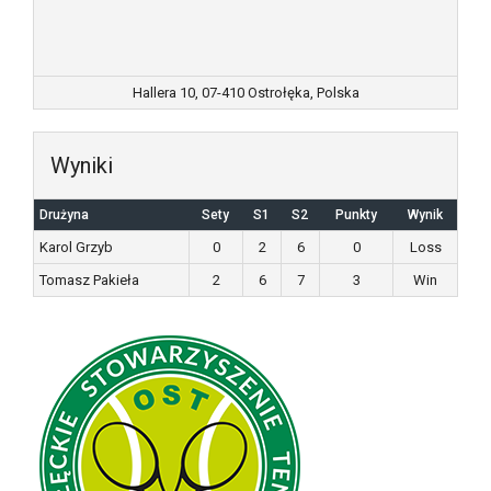
Hallera 10, 07-410 Ostrołęka, Polska
Wyniki
Drużyna
Sety
S1
S2
Punkty
Wynik
Karol Grzyb
0
2
6
0
Loss
Tomasz Pakieła
2
6
7
3
Win