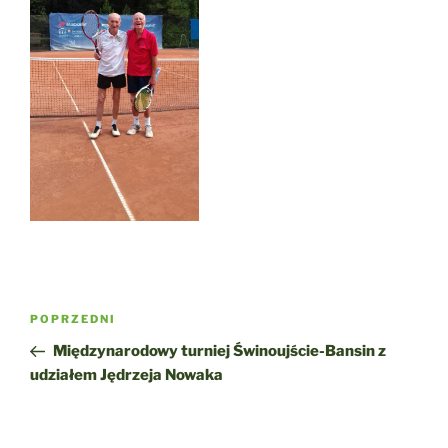
Nawigacja
Poprzedni
POPRZEDNI
wpisu
wpis
Międzynarodowy turniej Świnoujście-Bansin z
udziałem Jędrzeja Nowaka