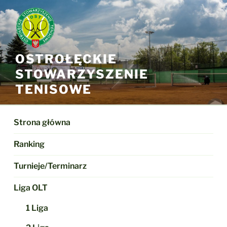
Przejdź
do
treści
OSTROŁĘCKIE
STOWARZYSZENIE
TENISOWE
Strona główna
Ranking
Turnieje/Terminarz
Liga OLT
1 Liga